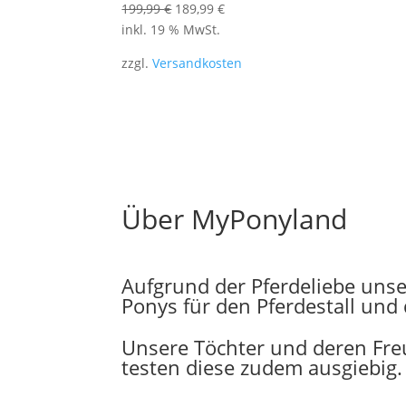
Ursprünglicher
Aktueller
199,99
€
189,99
€
Preis
Preis
inkl. 19 % MwSt.
war:
ist:
zzgl.
Versandkosten
199,99 €
189,99 €.
Über MyPonyland
Aufgrund der Pferdeliebe unse
Ponys für den Pferdestall un
Unsere Töchter und deren Fre
testen diese zudem ausgiebig.