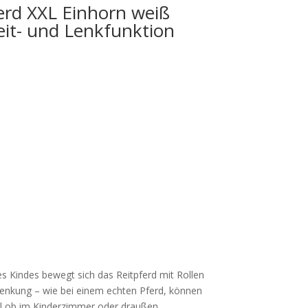
ferd XXL Einhorn weiß
eit- und Lenkfunktion
r
Aktueller
Preis
ist:
179,99 €.
des Kindes bewegt sich das Reitpferd mit Rollen
 Lenkung – wie bei einem echten Pferd, können
gal ob im Kinderzimmer oder draußen.