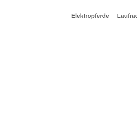
Elektropferde
Laufrä
Spielpferd S
Amadeaus auf
Lenkfunktion
Start
/
MyPony
/ Spielpferd Sc