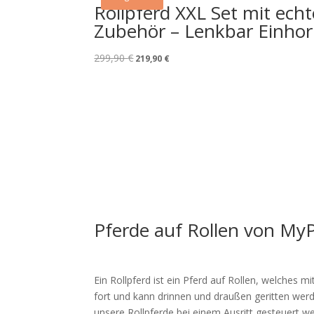
Rollpferd XXL Set mit echt
Zubehör – Lenkbar Einhor
299,90
€
Ursprünglicher
Aktueller
219,90
€
Preis
Preis
war:
ist:
299,90 €
219,90 €.
Pferde auf Rollen von My
Ein Rollpferd ist ein Pferd auf Rollen, welches 
fort und kann drinnen und draußen geritten werd
unsere Rollpferde bei einem Ausritt gesteuert w