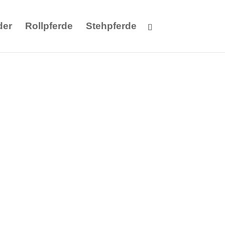
der
Rollpferde
Stehpferde
chwarz/black XXL
 Rollen mit Reit- und
hwarz/black XXL Amadeaus auf Rollen mit Reit-