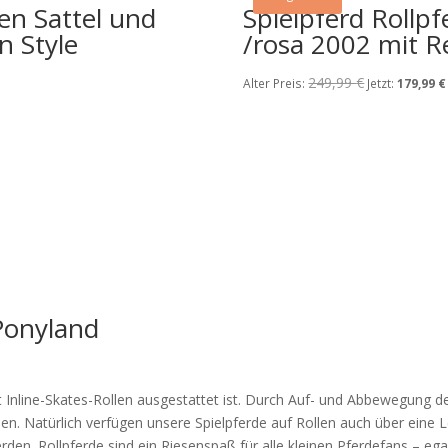
en Sattel und
Spielpferd Rollp
n Style
/rosa 2002 mit R
249,99
€
Ursprüngliche
Alter Preis:
Jetzt:
179,99
€
Preis
war:
249,99 €
Ponyland
mit Inline-Skates-Rollen ausgestattet ist. Durch Auf- und Abbewegung 
en. Natürlich verfügen unsere Spielpferde auf Rollen auch über eine
erden. Rollpferde sind ein Riesenspaß für alle kleinen Pferdefans – e