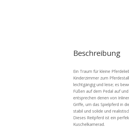
REIT-
UND
LENKFUNKTION
MENGE
Beschreibung
Ein Traum für kleine Pferdelie
Kinderzimmer zum Pferdestall.
leichtgängig und leise; es be
Füßen auf dem Pedal auf und 
entsprechen denen von Inliner
Griffe, um das Spielpferd in di
stabil und solide und realistis
Dieses Reitpferd ist ein perfe
Kuschelkamerad.