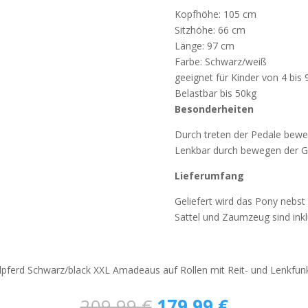
Kopfhöhe: 105 cm
Sitzhöhe: 66 cm
Länge: 97 cm
Farbe: Schwarz/weiß
geeignet für Kinder von 4 bis 
Belastbar bis 50kg
Besonderheiten
Durch treten der Pedale beweg
Lenkbar durch bewegen der Gr
Lieferumfang
Geliefert wird das Pony nebst
Sattel und Zaumzeug sind inkl
lpferd Schwarz/black XXL Amadeaus auf Rollen mit Reit- und Lenkfun
Ursprünglicher
Aktueller
209,99
€
179,99
€