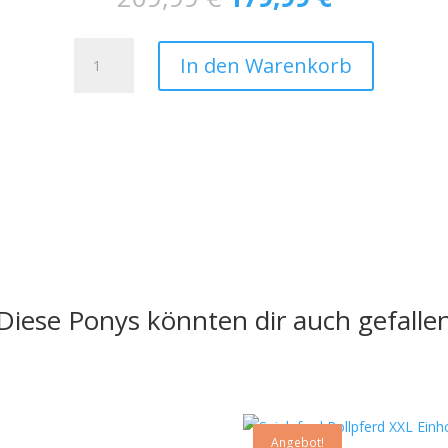
Preis
Preis
war:
ist:
Spielpferd
209,99 €
179,99 €.
In den Warenkorb
Schwarz/black
XXL
Amadeaus
auf
Rollen
mit
Reit-
und
Lenkfunktion
Menge
Diese Ponys könnten dir auch gefalle
Angebot!